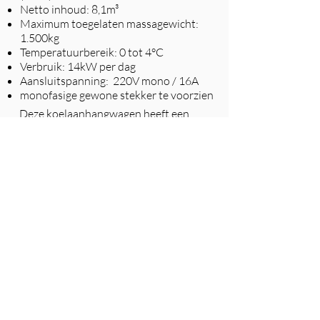
Netto inhoud: 8,1m³
Maximum toegelaten massagewicht:
1.500kg
Temperatuurbereik: 0 tot 4°C
Verbruik: 14kW per dag
Aansluitspanning: 220V mono / 16A
monofasige gewone stekker te voorzien
Deze koelaanhangwagen heeft een
dubbele as.
De wagen is voorzien als
een stationaire koeling. Het kan niet
dienen als transportkoeling. Je mag er
dus enkel zonder lading en zonder
rekken mee de baan op.
Bij de huur van deze aanhangwagen
voorzien we steeds een verlengkabel
van 20m. Deze mag niet verder
verlengd worden. Indien gewenst, kan
er een verlengkabel van 100m voorzien
worden.
Optioneel kunnen we de
aanhangwagen voorzien van
alarmering en temperatuurregistratie.