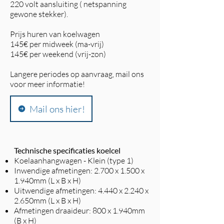
220 volt aansluiting ( netspanning
gewone stekker).
Prijs huren van koelwagen
145€ per midweek (ma-vrij)
145€ per weekend (vrij-zon)
Langere periodes op aanvraag, mail ons
voor meer informatie!
Mail ons hier!
Technische specificaties koelcel
Koelaanhangwagen - Klein (type 1)
Inwendige afmetingen: 2.700 x 1.500 x
1.940mm (L x B x H)
Uitwendige afmetingen: 4.440 x 2.240 x
2.650mm (L x B x H)
Afmetingen draaideur: 800 x 1.940mm
(B x H)