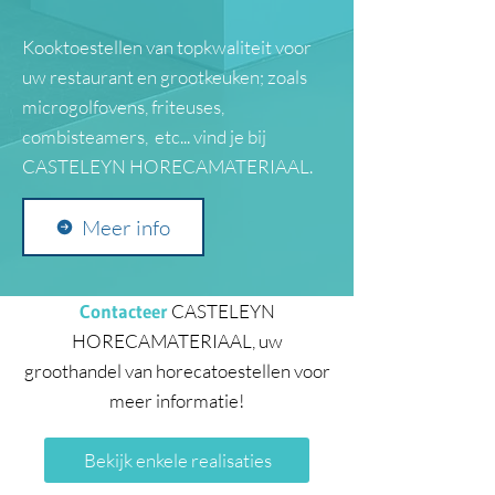
Kooktoestellen van topkwaliteit voor
uw restaurant en grootkeuken; zoals
microgolfovens, friteuses,
combisteamers, etc... vind je bij
CASTELEYN HORECAMATERIAAL.
Meer info
Contacteer
CASTELEYN
HORECAMATERIAAL, uw
groothandel van horecatoestellen voor
meer informatie!
Bekijk enkele realisaties