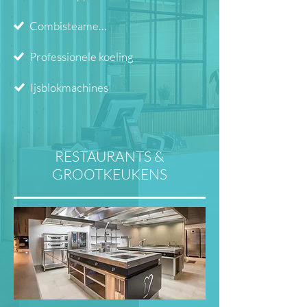
Combisteamers
Professionele koeling
Ijsblokmachines
RESTAURANTS &
GROOTKEUKENS