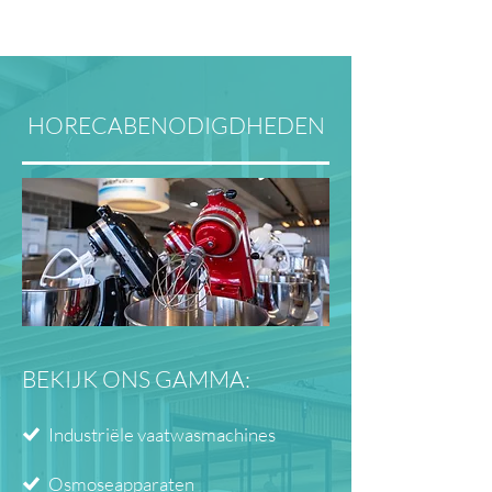
HORECABENODIGDHEDEN
BEKIJK ONS GAMMA:
Industriële vaatwasmachines
Osmoseapparaten